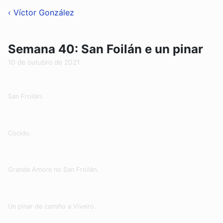
‹ Víctor González
Semana 40: San Foilán e un pinar
10 de outubro de 2021
San Froilán.
Cocido.
Grande Amore no San Froilán.
Un pinar de camiño a Viveiro.