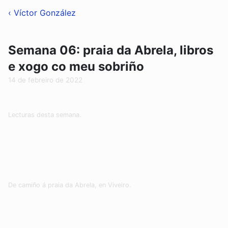
‹ Víctor González
Semana 06: praia da Abrela, libros
e xogo co meu sobriño
14 de febreiro de 2022
Lecturas desta semana.
De camiño á praia da Abrela, en Viveiro.