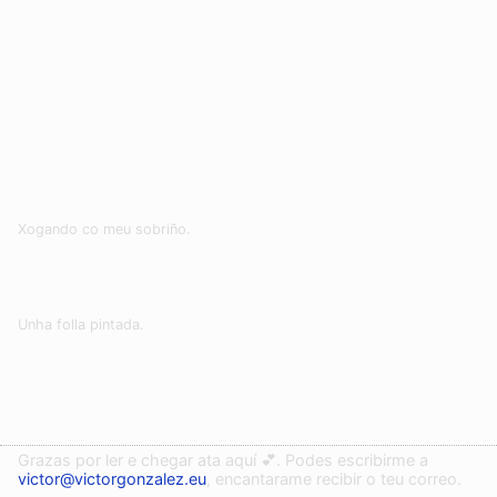
Xogando co meu sobriño.
Unha folla pintada.
Grazas por ler e chegar ata aquí 💕. Podes escribirme a
victor@victorgonzalez.eu
, encantarame recibir o teu correo.