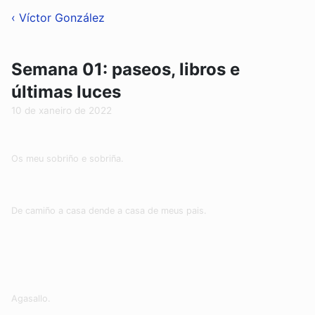
‹ Víctor González
Semana 01: paseos, libros e
últimas luces
10 de xaneiro de 2022
Os meu sobriño e sobriña.
De camiño a casa dende a casa de meus pais.
Agasallo.