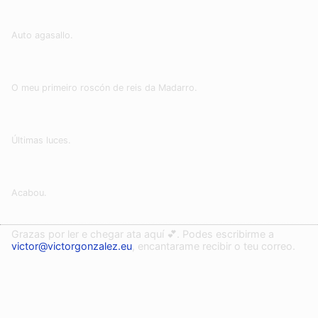
Auto agasallo.
O meu primeiro roscón de reis da Madarro.
Últimas luces.
Acabou.
Grazas por ler e chegar ata aquí 💕. Podes escribirme a
victor@victorgonzalez.eu
, encantarame recibir o teu correo.