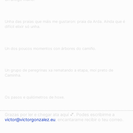
Unha das praias que máis me gustaron: praia da Arda. Aínda que é
difícil elixir só unha.
Un dos poucos momentos con árbores do camiño.
Un grupo de peregrinas xa rematando a etapa, moi preto de
Caminha.
Os pasos e quilómetros de hoxe.
Grazas por ler e chegar ata aquí 💕. Podes escribirme a
victor@victorgonzalez.eu
, encantarame recibir o teu correo.