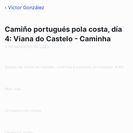
‹ Víctor González
Camiño portugués pola costa, día
4: Viana do Castelo - Caminha
6 de setembro de 2021
Saíndo de Viana do Castelo, continua a pasarela de madeira: 8:40.
Máis mar.
Un banco con vistas.
Un antigo muíño.